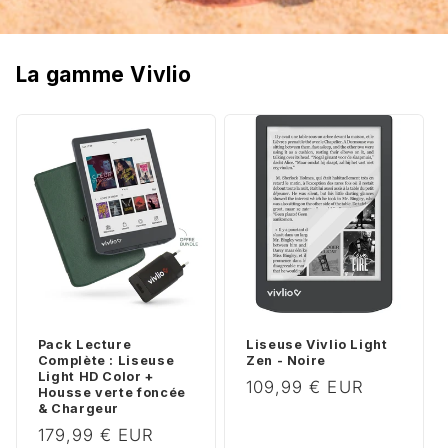
La gamme Vivlio
Pack Lecture
Liseuse Vivlio Light
Complète : Liseuse
Zen - Noire
Light HD Color +
Prix
109,99 € EUR
Housse verte foncée
habituel
& Chargeur
Prix
179,99 € EUR