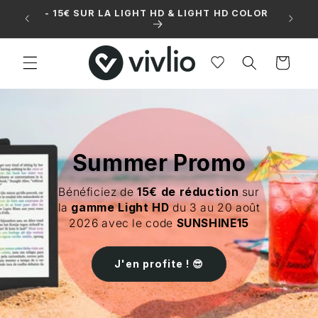
et
- 15€ SUR LA LIGHT HD & LIGHT HD COLOR
passer
PA
au
contenu
Panier
Summer Promo
Bénéficiez de
15€ de réduction
sur
la
gamme Light HD
du 3 au 20 août
2026 avec le code
SUNSHINE15
J'en profite ! 😎