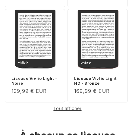
habituel
Liseuse Vivlio Light -
Liseuse Vivlio Light
Noire
HD - Bronze
Prix
129,99 € EUR
Prix
169,99 € EUR
habituel
habituel
Tout afficher